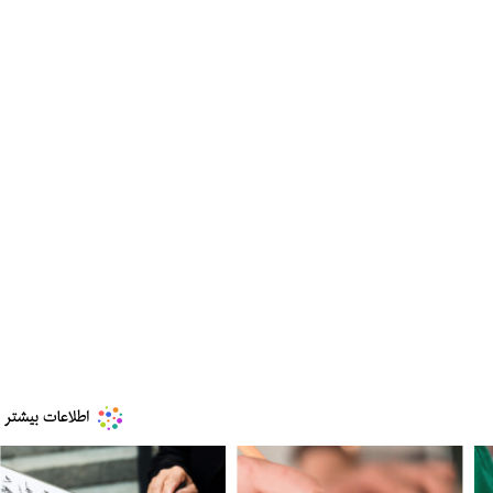
مز منوط به
ببینید| ویدئویی جدید از لحظه زلزله ۷.۱ ریشتری
"کوماموتو" ژاپن ۹ روز…
۱۶ مرداد ۱۴۰۵