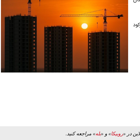
ستان
کود
این در «
روبیکا
» و «
بله
» مراجعه کنید.