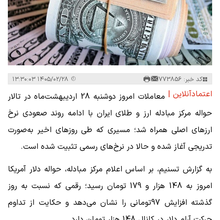
کد خبر: 773856
۱۴۰۵/۰۲/۲۸ ۱۳:۳۰:۰۳
اعتمادآنلاین |
معاملات امروز دوشنبه 28 اردیبهشت‌ماه در تالار
حواله مرکز مبادله ارز و طلای ایران با ادامه روند صعودی نرخ
ارزهای اصلی همراه شد؛ مسیری که طی روزهای اخیر به‌صورت
تدریجی آغاز شده و حالا در نرخ‌های رسمی تثبیت شده است.
به گزارش تسنیم، بر اساس اعلام مرکز مبادله، حواله دلار آمریکا
امروز به 148 هزار و 179 تومان رسید؛ رقمی که نسبت به روز
گذشته افزایش 97تومانی را نشان می‌دهد و حکایت از تداوم
حرکت آرام دلار در کانال 148 هزار تومان دارد.