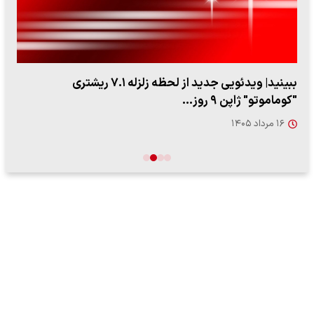
ببینید| ویدئویی جدید از لحظه زلزله ۷.۱ ریشتری
"کوماموتو" ژاپن ۹ روز…
۱۶ مرداد ۱۴۰۵