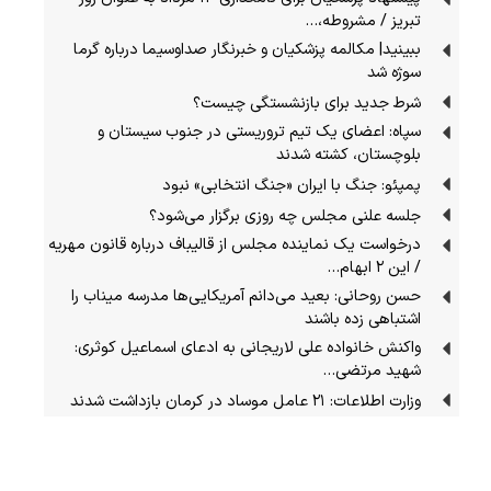
تبریز / مشروطه،…
ببینید| مکالمه پزشکیان و خبرنگار صداوسیما درباره گرما
سوژه شد
شرط جدید برای بازنشستگی چیست؟
سپاه: اعضای یک تیم تروریستی در جنوب سیستان و
بلوچستان، کشته شدند
پمپئو: جنگ با ایران «جنگ انتخابی» نبود
جلسه علنی مجلس چه روزی برگزار می‌شود؟
درخواست یک نماینده مجلس از قالیباف درباره قانون مهریه
/ این ۲ ابهام…
حسن روحانی: بعید می‌دانم آمریکایی‌ها مدرسه میناب را
اشتباهی زده باشند
واکنش خانواده علی لاریجانی به ادعای اسماعیل کوثری:
شهید مرتضی…
وزارت اطلاعات: ۲۱ عامل موساد در کرمان بازداشت شدند