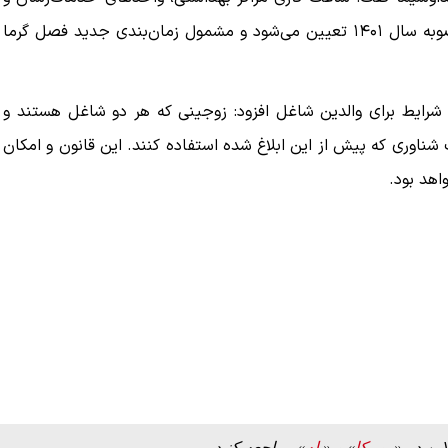
مدارس (که البته در حال حاضر تعطیل هستند) بر اساس مصوبه سال ۱۴۰۱ تعیین می‌شود و مشمول زمان‌بندی جدید فصل گرما
یل شرایط برای والدین شاغل افزود: زوجینی که هر دو شاغل هستند و
شناوری که پیش از این ابلاغ شده استفاده کنند. این قانون و امکان
اهد بود.
کنیم، اما
ببینید| لحظه بمباران خیابان فردوسی در جنگ ۴۰
روزه از زاویه جدید
۱۲ مرداد ۱۴۰۵
این در «
روبیکا
» و «
بله
» مراجعه کنید.