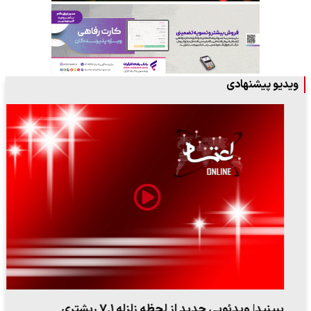
ویدیو پیشنهادی
ببینید| ویدئویی جدید از لحظه زلزله ۷.۱ ریشتری