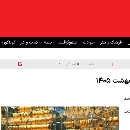
ش
فرهنگ و هنر
حوادث
اینفوگرافیک
بیمه
کسب و کار
گوناگون
|
|
خانه
اقتصادی
ه ۲۱ اردیبهشت