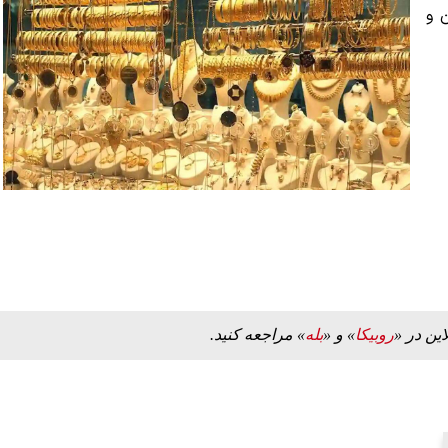
امروز ۱۸ میلیون و
این در «
روبیکا
» و «
بله
» مراجعه کنید.