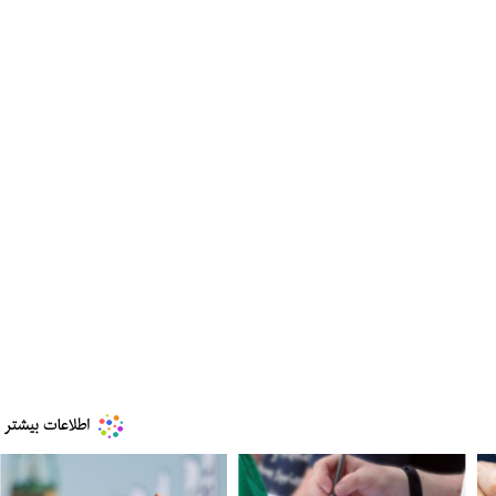
مز منوط به
ببینید| ویدئویی جدید از لحظه زلزله ۷.۱ ریشتری
"کوماموتو" ژاپن ۹ روز…
۱۶ مرداد ۱۴۰۵