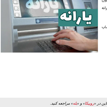
د مادر» به مبلغ ۲ میلیون
۱۴۰۵ دارای یارانه
حساب
این در «
روبیکا
» و «
بله
» مراجعه کنید.