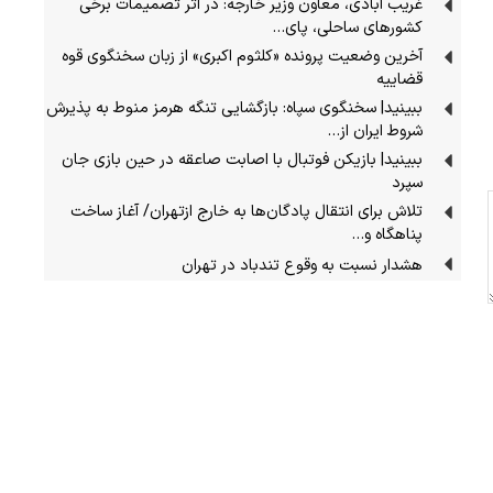
غریب آبادی، معاون وزیر خارجه: در اثر تصمیمات برخی
کشورهای ساحلی، پای…
آخرین وضعیت پرونده «کلثوم اکبری» از زبان سخنگوی قوه
قضاییه
ببینید| سخنگوی سپاه: بازگشایی تنگه هرمز منوط به پذیرش
شروط ایران از…
ببینید| بازیکن فوتبال با اصابت صاعقه در حین بازی جان
سپرد
تلاش برای انتقال پادگان‌ها به خارج ازتهران/ آغاز ساخت
پناهگاه و…
هشدار نسبت به وقوع تندباد در تهران