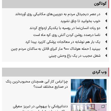
گوناگون
در عصر دیجیتال مردم به دوربین‌های مکانیکی روی آورده‌اند
خوب بخوابید تا چاق نشوید
دو ربات انسان‌نما در روسیه با یکدیگر ازدواج کردند
ناسا درصدد روشن کردن آتش روی کره ماه است
یک بار هم نوشابه در معالجات پزشکی کاربرد پیدا کرد
ببینید | حمله هولناک ۹۰۰ مار کبرای قاتل به ساکنان مردم چین
شغل عجیب در یک باغ وحش چینی
وب گردی
چرا لباس کار آبی همچنان محبوب‌ترین رنگ
در صنایع مختلف است؟
دندانپزشکی با بیهوشی در تبریز؛ معرفی