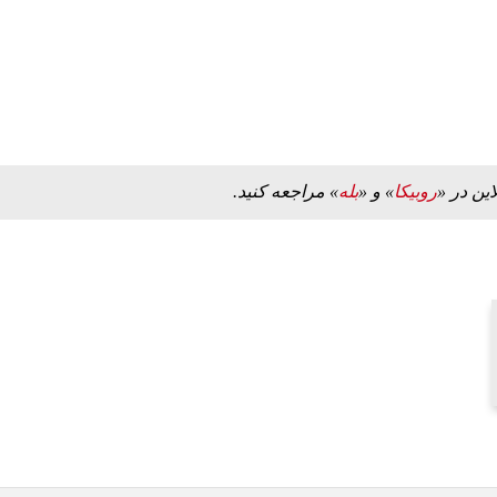
این در «
روبیکا
» و «
بله
» مراجعه کنید.