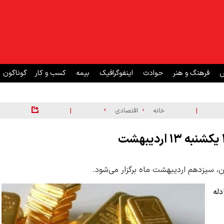
ش
فرهنگ و هنر
حوادث
اینفوگرافیک
بیمه
کسب و کار
گوناگون
|
|
خانه
اقتصادی
کز مبادله