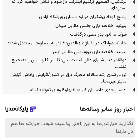
پزشکیان: تصمیم گرفتیم اینترنت باز شود و تلاش خواهیم کرد که
بسترهای…
پاسخ کوتاه پزشکیان درباره بازسازی ورزشگاه آزادی
ببینید| خلاصه بازی چلسی مقابل میلان
شوک به لئو، پدر مسی درگذشت
حادثه هولناک در پاساژ علاءالدین؛ 6 نفر به بیمارستان منتقل شدند
ببینید| خلاصه بازی یوونتوس مقابل اینتر
ذوالقدر دبیر شورای عالی امنیت ملی: تا آمریکا رفتارش را تصحیح
نکند،…
نزولی شدن رشد سالانه مصرف برق در کشور/افزایش پاداش گزارش
ماینر غیرمجا…
هشدار جدی دادستان کل به اظهارنظرهای تفرقه‌افکنانه