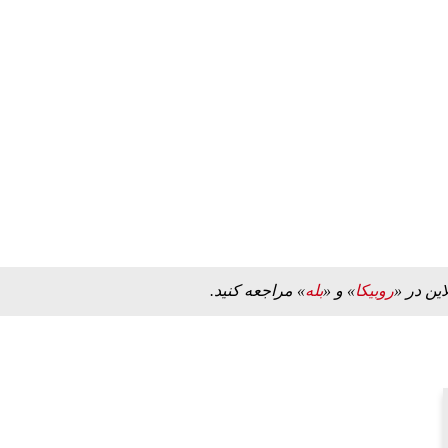
این در «
روبیکا
» و «
بله
» مراجعه کنید.