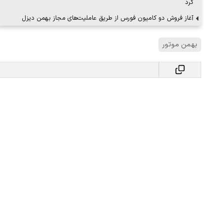
کرد
آغاز فروش دو کامیون فورس از طریق عاملیت‌های مجاز بهمن دیزل
ببینید| لحظه بمباران خیابان فردوسی در جنگ ۴۰
بهمن موتور
"کوماموتو" ژاپن ۹ روز…
۱۶ مرداد ۱۴۰۵