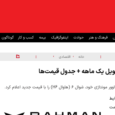
ش
فرهنگ و هنر
حوادث
اینفوگرافیک
بیمه
کسب و کار
گوناگون
|
|
خانه
اقتصادی
ل H6) را با قیمت جدید اعلام کرد.
یط
 H6) را با قیمت