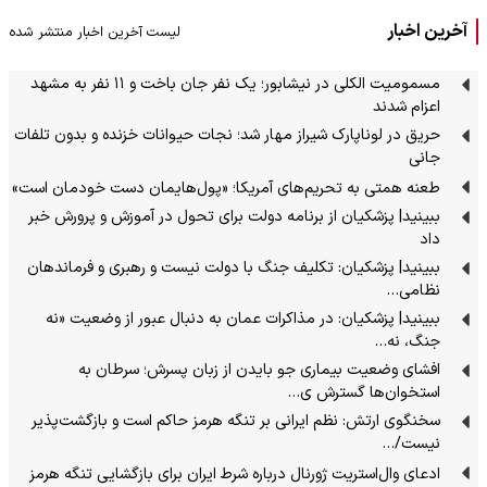
آخرین اخبار
لیست آخرین اخبار منتشر شده
مسمومیت الکلی در نیشابور؛ یک نفر جان باخت و ۱۱ نفر به مشهد
اعزام شدند
حریق در لوناپارک شیراز مهار شد؛ نجات حیوانات خزنده و بدون تلفات
جانی
طعنه همتی به تحریم‌های آمریکا؛ «پول‌هایمان دست خودمان است»
ببینید| پزشکیان از برنامه دولت برای تحول در آموزش و پرورش خبر
داد
ببینید| پزشکیان: تکلیف جنگ با دولت نیست و رهبری و فرماندهان
نظامی…
ببینید| پزشکیان: در مذاکرات عمان به دنبال عبور از وضعیت «نه
جنگ، نه…
افشای وضعیت بیماری جو بایدن از زبان پسرش؛ سرطان به
استخوان‌ها گسترش ی…
سخنگوی ارتش: نظم ایرانی بر تنگه هرمز حاکم است و بازگشت‌پذیر
نیست/…
ادعای وال‌استریت ژورنال درباره شرط ایران برای بازگشایی تنگه هرمز