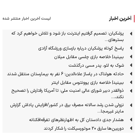
آخرین اخبار
لیست آخرین اخبار منتشر شده
پزشکیان: تصمیم گرفتیم اینترنت باز شود و تلاش خواهیم کرد که
بسترهای…
پاسخ کوتاه پزشکیان درباره بازسازی ورزشگاه آزادی
ببینید| خلاصه بازی چلسی مقابل میلان
شوک به لئو، پدر مسی درگذشت
حادثه هولناک در پاساژ علاءالدین؛ 6 نفر به بیمارستان منتقل شدند
ببینید| خلاصه بازی یوونتوس مقابل اینتر
ذوالقدر دبیر شورای عالی امنیت ملی: تا آمریکا رفتارش را تصحیح
نکند،…
نزولی شدن رشد سالانه مصرف برق در کشور/افزایش پاداش گزارش
ماینر غیرمجا…
هشدار جدی دادستان کل به اظهارنظرهای تفرقه‌افکنانه
دوربین‌ها سارق 20 موتورسیکلت را شکار کردند