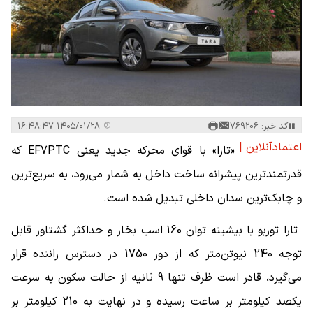
کد خبر: 769206
۱۴۰۵/۰۱/۲۸ ۱۶:۴۸:۴۷
اعتمادآنلاین |
«تارا» با قوای محرکه جدید یعنی EF7PTC که
قدرتمندترین پیشرانه ساخت داخل به شمار می‌رود، به سریع‌ترین
و چابک‌ترین سدان داخلی تبدیل شده است.
تارا توربو با بیشینه توان 160 اسب بخار و حداکثر گشتاور قابل
توجه 240 نیوتن‌متر که از دور 1750 در دسترس راننده قرار
می‌گیرد، قادر است ظرف تنها 9 ثانیه از حالت سکون به سرعت
یکصد کیلومتر بر ساعت رسیده و در نهایت به 210 کیلومتر بر