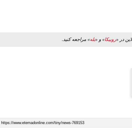
ه به بیت
پزشکیان: از حد و حدود خودمان دفاع می‌کنیم، اما
به‌دنبال گسترش جنگ نیس…
این در «
روبیکا
» و «
بله
» مراجعه کنید.
۱۳ مرداد ۱۴۰۵