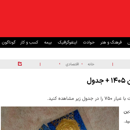
ش
فرهنگ و هنر
حوادث
اینفوگرافیک
بیمه
کسب و کار
گوناگون
|
|
خانه
اقتصادی
عه ۲۸ فروردین
 کنید.