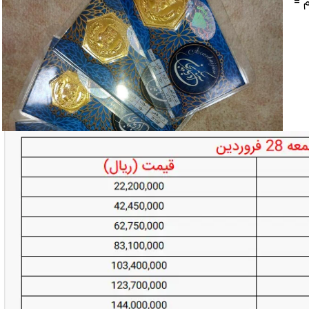
م =۱۰۰۰ میلی‌گرم =