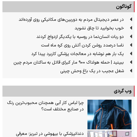
گوناگون
در عصر دیجیتال مردم به دوربین‌های مکانیکی روی آورده‌اند
خوب بخوابید تا چاق نشوید
دو ربات انسان‌نما در روسیه با یکدیگر ازدواج کردند
ناسا درصدد روشن کردن آتش روی کره ماه است
یک بار هم نوشابه در معالجات پزشکی کاربرد پیدا کرد
ببینید | حمله هولناک ۹۰۰ مار کبرای قاتل به ساکنان مردم چین
شغل عجیب در یک باغ وحش چینی
وب گردی
چرا لباس کار آبی همچنان محبوب‌ترین رنگ
در صنایع مختلف است؟
دندانپزشکی با بیهوشی در تبریز؛ معرفی