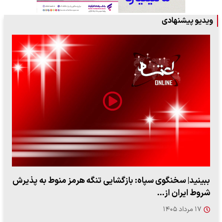
ویدیو پیشنهادی
ببینید| ویدئویی جدید از لحظه زلزله ۷.۱ ریشتری
"کوماموتو" ژاپن ۹ روز…
۱۶ مرداد ۱۴۰۵