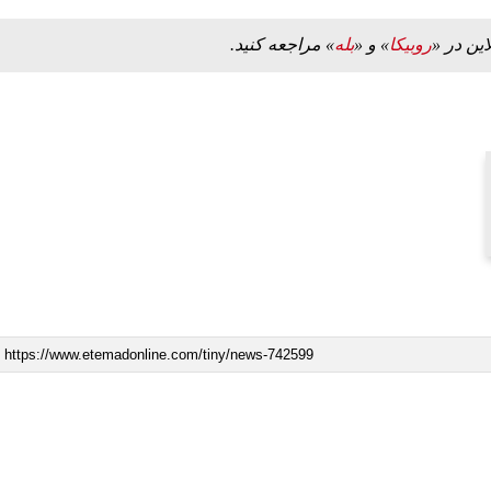
این در «
روبیکا
» و «
بله
» مراجعه کنید.