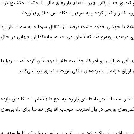
 واردات چین و پاسخ تند وزارت بازرگانی چین، فضای بازارهای مالی را به‌شدت متشنج کرد.
ریسک را واگذار کرده و به سوی پناهگاه امن طلا روی آوردند.
در همین روزها، XAU/USD با عبور از مرز 4300 دلار و XAU/JPY با جهشی حدود هشت درصد، از انتقال سرمایه به سمت فلز زرد
روپا نیز XAU/EUR با رشد تقریبی پنج درصدی روبه‌رو شد که نشان می‌دهد سرمایه‌گذاران جهانی در حال
 آتی فدرال رزرو آمریکا، جذابیت طلا را دوچندان کرده است. زیرا با
 اوراق خزانه یا سپرده‌های بانکی مزیت بیشتری پیدا می‌کنند.
تشر نشد، اما جو نامطمئن بازارها به نفع طلا تمام شد. کاهش بازده
ت شاخص‌های بورسی در وال‌استریت، موجب افزایش تقاضا برای دارایی‌های
یت داشت؛ او تاکید کرد مسیر آینده سیاست پولی آمریکا وابسته به