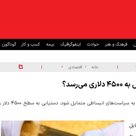
ش
فرهنگ و هنر
حوادث
اینفوگرافیک
بیمه
کسب و کار
گوناگون
|
|
خانه
اقتصادی
‌رسد؟
چنانچه تنش‌های تجاری آمریکا و چین تداوم یابد و فدرال رزرو به سیاست‌های انبساطی متمایل شود، دستیابی به سط
بل