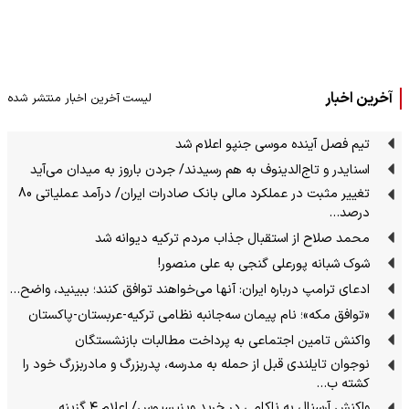
آخرین اخبار
لیست آخرین اخبار منتشر شده
تیم فصل آینده موسی جنپو اعلام شد
اسنایدر و تاج‌الدینوف به هم رسیدند/ جردن باروز به میدان می‌آید
تغییر مثبت در عملکرد مالی بانک صادرات ایران/ درآمد عملیاتی 80
درصد…
محمد صلاح از استقبال جذاب مردم ترکیه دیوانه شد
شوک شبانه پورعلی گنجی به علی منصور!
ادعای ترامپ درباره ایران: آنها می‌خواهند توافق کنند؛ ببینید، واضح…
«توافق مکه»؛ نام پیمان سه‌جانبه نظامی ترکیه-عربستان-پاکستان
واکنش تامین اجتماعی به پرداخت مطالبات بازنشستگان
نوجوان تایلندی قبل از حمله به مدرسه، پدربزرگ و مادربزرگ خود را
کشته ب…
واکنش آرسنال به ناکامی در خرید وینیسیوس/ اعلام ۴ گزینه