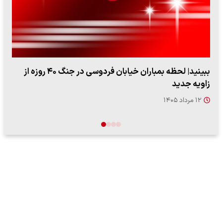
ببینید| ویدئویی جدید از لحظه زلزله ۷.۱ ریشتری
"کوماموتو" ژاپن ۹ روز…
۱۶ مرداد ۱۴۰۵