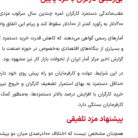
عقب‌ماندگی دستمزد کارگران ثمره چندین سال سرکوب مزدی 
200دلار به رکورد کمتر از 100دلار سقوط کند و پیام این اتفاق واضح است: ناتوانی هر چه بیشتر کارگران در جبران هزینه‌های معیشت.
یی تنگه هرمز منوط به
"کوماموتو" ژاپن ۹ روز…
آمارهای رسمی گواهی می‌دهند که کاهش قدرت خرید دستمزد کار
۱۶ مرداد ۱۴۰۵
و بسیاری از بنگاه‌های اقتصادی به‌خصوص در حوزه صنعت با ک
گزارش اخیر مرکز آمار ایران از تحولات بازار کار نیز مشهود بود.
حداقل دستمزد به بهای استمرار تضعیف کارگران و خروج نیروی
خرید کارگران با افزایش درصد بالاتر دستمزدها، به‌منظور کمک 
کارفرمایان بستگی دارد.
پیشنهاد مزد تلفیقی
همچنان مشخص نیست که اختلاف 