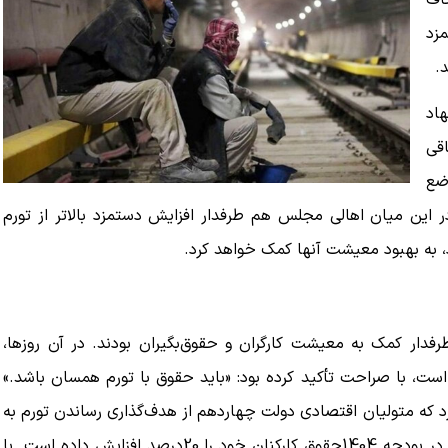
اف
زد
‌
اد
اقی
اضع
ر این میان اهالی مجلس هم طرفدار افزایش دستمزد بالاتر از تورم
، به بهبود معیشت آنها کمک خواهد کرد.
فدار کمک به معیشت کارگران و حقوق‌بگیران بودند. در آن روزها،
ست، با صراحت تأکید کرده بود: «باید حقوق با تورم همسان باشد.»
 شواهدی وجود ندارد که متولیان اقتصادی دولت چهاردهم از هدف‌گذاری رساندن تورم به
کمتر از 30درصد منصرف شده باشند. در آن‌سوی ماجرا، دولت در بودجه 1404حقوق کارکنان خود را 20درصد افزایش داده است. با