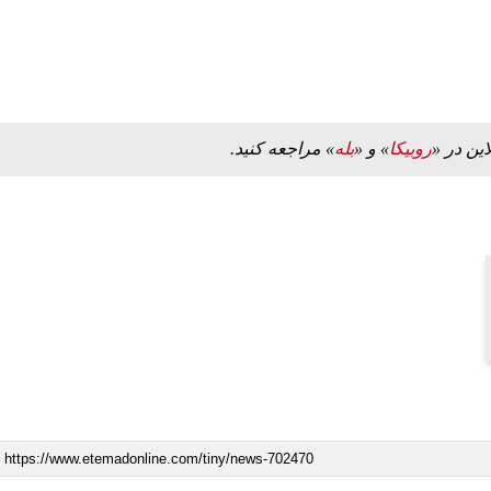
این در «
روبیکا
» و «
بله
» مراجعه کنید.