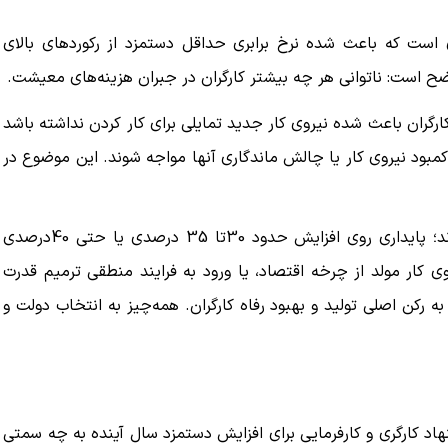
است که باعث شده نرخ برابری حداقل دستمزد از رکوردهای بالای
ببینید| ویدئویی جدید از لحظه زلزله ۷.۱ ریشتری
ببینید| روایت رئیس جمهور از لحظه حمله به بیت
رهبری
گران باعث شده نیروی کار جدید تمایلی برای کار کردن نداشته باشد
۱۴ مرداد ۱۴۰۵
مبود نیروی کار یا چالش ماندگاری آنها مواجه شوند. این موضوع در
در این شرایط، دولت و کارفرمایان دو راه پیش روی خود دارند؛ پایداری روی افزایش حدود 30تا 35 درصدی یا حتی 40درصدی
 کار مولد از چرخه اقتصاد، یا ورود به فرایند منطقی ‌ترمیم قدرت
به رکن اصلی تولید و بهبود رفاه کارگران. همه‌چیز به انتخاب دولت و
100درصدی میان دو پیشنهاد کارگری و کارفرمایی برای افزایش دستمزد سال آینده به چه سمتی