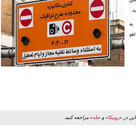
می
د.
به
۱۴ تا امروز لغو
این در «
روبیکا
» و «
بله
» مراجعه کنید.