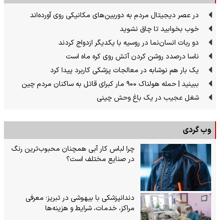
در عصر دیجیتال مردم به دوربین‌های مکانیکی روی آورده‌اند
خوب بخوابید تا چاق نشوید
دو ربات انسان‌نما در روسیه با یکدیگر ازدواج کردند
ناسا درصدد روشن کردن آتش روی کره ماه است
یک بار هم نوشابه در معالجات پزشکی کاربرد پیدا کرد
ببینید | حمله هولناک ۹۰۰ مار کبرای قاتل به ساکنان مردم چین
شغل عجیب در یک باغ وحش چینی
وب گردی
چرا لباس کار آبی همچنان محبوب‌ترین رنگ
در صنایع مختلف است؟
دندانپزشکی با بیهوشی در تبریز؛ معرفی
مراکز، خدمات، شرایط و هزینه‌ها