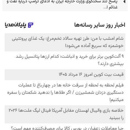
پاسخ تند سخنگوی وزارت خارجه ایران به ادعای ترامپ درباره نفت و
غنائم ا…