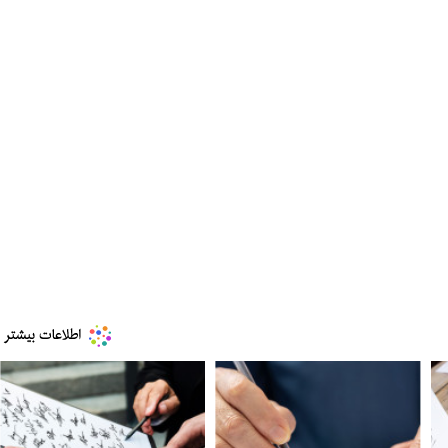
مز منوط به
ببینید| ویدئویی جدید از لحظه زلزله ۷.۱ ریشتری
"کوماموتو" ژاپن ۹ روز…
۱۶ مرداد ۱۴۰۵