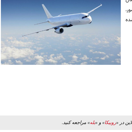
ط سازمان
ر،
شده
این در «
روبیکا
» و «
بله
» مراجعه کنید.