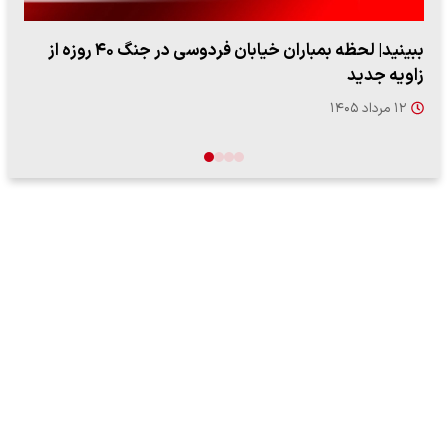
ببینید| ویدئویی جدید از لحظه زلزله ۷.۱ ریشتری
"کوماموتو" ژاپن ۹ روز…
۱۶ مرداد ۱۴۰۵
…