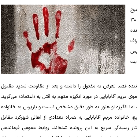
م صبح
پنجشنبه، دهم اردیبهشت ماه جاری، «مریم آقابابایی»؛ دختر ۳۰
ده
اف
یس
ویت
اننده قصد تعرض به مقتول را داشته و بعد از مقاومت شدید مقتول
مریم آقابابایی در مورد انگیزه متهم به قتل به «اعتماد» می‌گوید:
 اما انگیزه او هنوز به ‌طور دقیق مشخص نیست و بازپرس به خانواده
 خانواده مریم آقابابایی به همراه تعدادی از اهالی شهرکرد مقابل
ار رسیدگی سریع به این پرونده شده‌اند. روابط عمومی فرماندهی