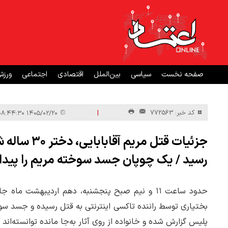
صفحه نخست
سیاسی
بین‌الملل
اقتصادی
اجتماعی
ورز
|
کد خبر: 772563
۱۴۰۵/۰۲/۲۰ ۰۸:۴۴:۳۰
جزئیات قتل 
رسید / یک چوپان جسد سوخته مریم را پیدا 
بختیاری توسط راننده تاکسی اینترنتی به قتل رسیده و جسد س
پلیس گزارش شده و خانواده از روی آثار به‌جا مانده توانسته‌اند