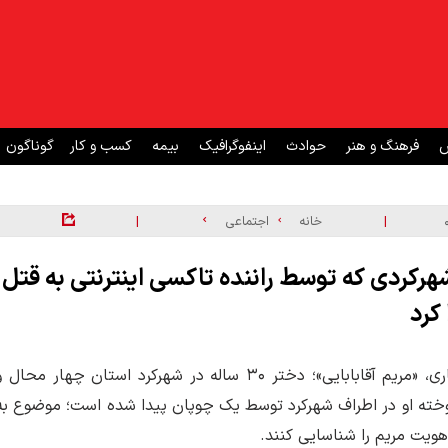
ش
فرهنگ و هنر
حوادث
اینفوگرافیک
بیمه
کسب و کار
گوناگون
|
|
خانه
اجتماعی
مریم آقابابایی، دختر ۳۰ ساله شهرکردی که توسط راننده تاکسی اینترنتی به قتل
کرد
حدود ساعت ۱۱ و نیم صبح پنجشنبه، دهم اردیبهشت ماه جاری، «مریم آقابابایی»؛ دختر ۳۰ ساله در شهرکرد استان چهار محال
وخته او در اطراف شهرکرد توسط یک چوپان پیدا شده است؛ موضوع به
 هویت مریم را شناسایی کنند.