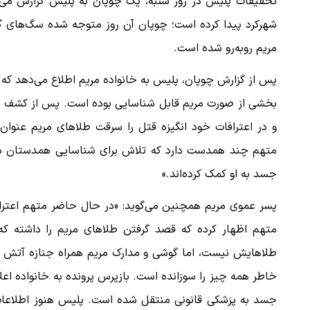
تحقیقات پلیس در روز شنبه، یک چوپان به پلیس گزارش می‌
شهرکرد پیدا کرده است؛ چوپان آن روز متوجه شده سگ‌های گل
مریم روبه‌رو شده است.
 لحظه حمله به بیت
پزشکیان: از حد و حدود خودمان دفاع می‌
به‌دنبال گسترش جنگ نیس…
پس از گزارش چوپان، پلیس به خانواده مریم اطلاع می‌دهد که 
۱۳ مرداد ۱۴۰۵
بخشی از صورت مریم قابل شناسایی بوده است. پس از کشف ج
و در اعترافات خود انگیزه قتل را سرقت طلاهای مریم عنوان 
متهم چند همدست دارد که تلاش برای شناسایی همدستان مته
جسد به او کمک کرده‌اند.»
پسر عموی مریم همچنین می‌گوید: «در حال حاضر متهم اعترا
متهم اظهار کرده که قصد گرفتن طلاهای مریم را داشته که 
طلاهایش نیست، اما گوشی و مدارک مریم همراه جنازه آتش زد
خاطر همه ‌چیز را سوزانده است. بازپرس پرونده به خانواده اع
جسد به پزشکی قانونی منتقل شده است. پلیس هنوز اطلاعات د