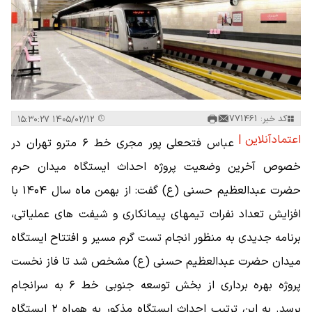
کد خبر: 771461
۱۴۰۵/۰۲/۱۲ ۱۵:۳۰:۲۷
اعتمادآنلاین |
عباس فتحعلی پور مجری خط ۶ مترو تهران در
خصوص آخرین وضعیت پروژه احداث ایستگاه میدان حرم
حضرت عبدالعظیم حسنی (ع) گفت: از بهمن ماه سال ۱۴۰۴ با
افزایش تعداد نفرات تیمهای پیمانکاری و شیفت های عملیاتی،
برنامه جدیدی به منظور انجام تست گرم مسیر و افتتاح ایستگاه
میدان حضرت عبدالعظیم حسنی (ع) مشخص شد تا فاز نخست
پروژه بهره برداری از بخش توسعه جنوبی خط ۶ به سرانجام
برسد. به این ترتیب احداث ایستگاه مذکور به همراه ۲ ایستگاه