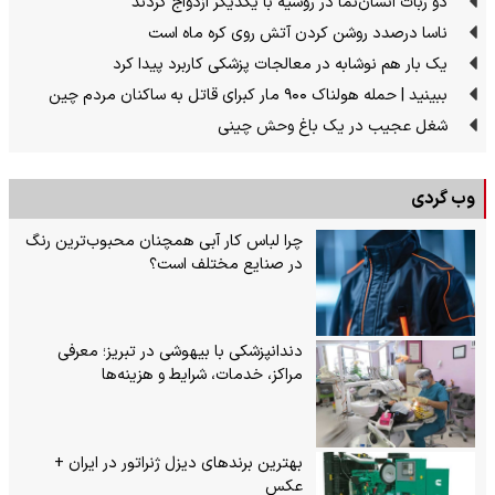
دو ربات انسان‌نما در روسیه با یکدیگر ازدواج کردند
ناسا درصدد روشن کردن آتش روی کره ماه است
یک بار هم نوشابه در معالجات پزشکی کاربرد پیدا کرد
ببینید | حمله هولناک ۹۰۰ مار کبرای قاتل به ساکنان مردم چین
شغل عجیب در یک باغ وحش چینی
وب گردی
چرا لباس کار آبی همچنان محبوب‌ترین رنگ
در صنایع مختلف است؟
دندانپزشکی با بیهوشی در تبریز؛ معرفی
مراکز، خدمات، شرایط و هزینه‌ها
بهترین برندهای دیزل ژنراتور در ایران +
عکس