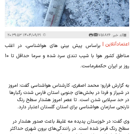
کد خبر: 751826
۱۴۰۴/۰۹/۲۱ ۲۰:۳۹:۵۳
اعتمادآنلاین |
براساس پیش بینی های هواشناسی، در اغلب
مناطق کشور هوا با شیب تندی سرد شده و سرما حداقل تا 10
روز بر ایران حکمفرماست.
به گزارش فرارو؛ محمد اصغری، کارشناس هواشناسی گفت: امروز
در شیراز و فردا در بخش‌های جنوبی استان فارس شدت رگبارها
در حد سیلابی شدن است. تا عصر امروز هشدار سطح رنگ
نارنجی سازمان هواشناسی برای استان گلستان اعتبار دارد.
وی گفت: در خوزستان پدیده مه غلیظ باعث صدور هشدار در
سطح رنگ قرمز شده است. در رانندگی‌های برون شهری حداکثر