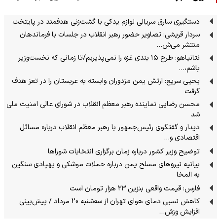
دستگیری سارق سریالی لوازم یدکی با گشت‌زنی هدفمند در پایتخت
سردار قریشی: تصاویر حضور رهبر انقلاب در جلسات با فرماندهان
منتشر می‌ش…
نتانیاهو: طرح ۱۵ بندی غزه را نمی‌پذیریم/تا زمانی که نخست‌وزیر
باشم،…
یحیی سریع: ارتش یمن مزدوران وابسته به عربستان را در تعز هدف
گرفت
محسن رضایی نماینده رهبر معظم انقلاب در شورای عالی امنیت ملی
شد
دیدار و گفتگوی رئیس‌جمهور با رهبر معظم انقلاب درباره مسائل
اقتصادی و…
توضیح وزیر کشور درباره زمان برگزاری انتخابات شوراها
بیانیه نیروهای مسلح یمن درباره حملات موشکی و پهپادی سنگین
به المخا
فارس: قیمت واقعی بنزین ۲۳ هزار تومان است
کاهش نسبی دمای هوای تهران از سه‌شنبه 20 مرداد / پیش‌بینی
افزایش وزش…