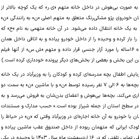
 ربایش وحیده، ۱۶‌ساله، شب او را به صورت بی‌هوش در داخل خانه متهم «ی.ر» که یک کوچه بالاتر از
 خودروی پژو مشکی‌رنگ متعلق به متهم اصلی «ن» به رانندگی «ن»
 به یک خانه انتقال داده می‌شود. در آن خانه متهمی به نام «ح» که
ا باز کرده و وحیده را از داخل خودرو پیاده و به اتاقی داخل همان
خانه برده و حبس کرده است. بعد از آن تمام متهمان وحیده ۱۶‌ساله را مورد آزار جنسی قرار داده و متهم «ش.س» از آنها فیلم
نوشتن این بخش و بعضی از بخش‌های دیگر پرونده خودداری کرده است.)
اقدام به ربایش اطفال بچه مدرسه‌ای کرده و کودکان را به وزیرآباد در یک خانه
که جهت همین کار اجاره کرده، انتقال داده و هر بار که تعداد بچه‌ها به ۶ الی ۷ نفر رسیده توسط «ن» و با ماشین «ن» به سمت دو
ی می‌کند، بچه‌ها بی‌هوش و اعضای بدن‌شان به فروش می‌رسد و به
 در سطح استان از جمله شیراز بوده است.» حسب مدارک و مستندات
با خودرو به آن خانه اجاره‌ای در وزیرآباد وقتی که «ن» در حیاط را
 کودک ایرانی که متهمان ربوده از داخل صندوق عقب ماشین پیاده و
آنها را در همان اتاقی حبس کرده که وحیده آنجا بوده است. طی تماس تلفنی که در ۱۶ اردیبهشت ماه سال ۱۴۰۳ با وحیده در یکی