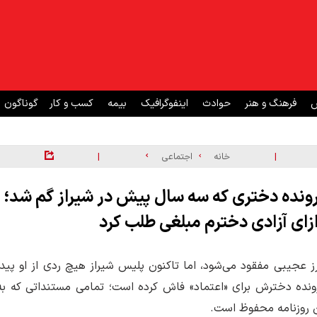
ش
فرهنگ و هنر
حوادث
اینفوگرافیک
بیمه
کسب و کار
گوناگون
|
|
خانه
اجتماعی
ونده دختری که سه سال پیش در شیراز گم شد؛
ای آزادی دخترم مبلغی طلب کرد
» دختر ۲۲‌ساله در شیراز به طرز عجیبی مفقود می‌شود، اما تاکنون پلیس شیراز هیچ ردی از او پیدا
نده دخترش برای «اعتماد» فاش کرده است؛ تمامی مستنداتی که به
ین روزنامه محفوظ است.