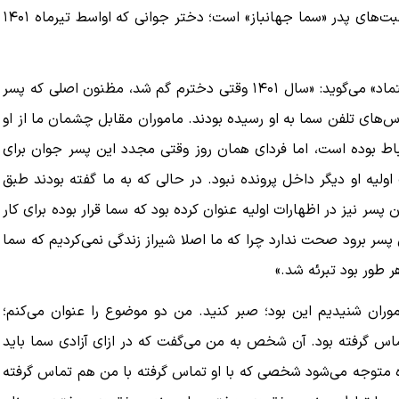
سما به آنجا منتقل شده، زندانی کرده‌اند.» اینها بخشی از صحبت‌های پدر «سما جهانباز» است؛ دختر جوانی که اواسط تیر‌ماه ۱۴۰۱
پدر سما جهانباز در مورد روند رسیدگی پرونده دخترش به «اعتماد» می‌گوید: «سال ۱۴۰۱ وقتی دخترم گم شد، مظنون اصلی که پسر
س‌های تلفن سما به او رسیده بودند. ماموران مقابل چشمان ما از او
تباط بوده است، اما فردای همان روز وقتی مجدد این پسر جوان برای
اولیه او دیگر داخل پرونده نبود. در حالی که به ما گفته بودند طبق
پسر نیز در اظهارات اولیه عنوان کرده بود که سما قرار بوده برای کار
ین پسر برود صحت ندارد چرا که ما اصلا شیراز زندگی نمی‌کردیم که سما
 طور بود تبرئه شد.»
موران شنیدیم این بود؛ صبر کنید. من دو موضوع را عنوان می‌کنم؛
 گرفته بود. آن شخص به من می‌گفت که در ازای آزادی سما باید
ه متوجه می‌شود شخصی که با او تماس گرفته با من هم تماس گرفته