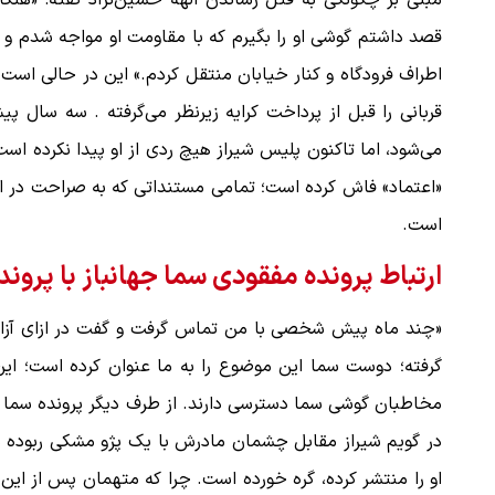
مبنی بر چگونگی به قتل رساندن الهه حسین‌نژاد گفته: «هن
قصد داشتم گوشی او را بگیرم که با مقاومت او مواجه شدم و ت
اطراف فرودگاه و کنار خیابان منتقل کردم.» این در حالی اس
 لحظه حمله به بیت
پزشکیان: از حد و حدود خودمان دفاع می‌
به‌دنبال گسترش جنگ نیس…
می‌شود، اما تاکنون پلیس شیراز هیچ ردی از او پیدا نکرده ا
۱۳ مرداد ۱۴۰۵
«اعتماد» فاش کرده است؛ تمامی مستنداتی که به صراحت در این
است.
ارتباط پرونده مفقودی سما جهانباز با پرونده مفقودی
«چند ماه پیش شخصی با من تماس گرفت و گفت در ازای آز
گرفته؛ دوست سما این موضوع را به ما عنوان کرده است؛ 
در گویم شیراز مقابل چشمان مادرش با یک پژو مشکی ربوده شد
او را منتشر کرده، گره خورده است. چرا که متهمان پس از این 