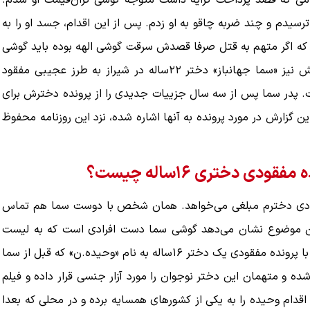
گامی که قصد پرداخت کرایه داشت متوجه گوشی گران‌قیمت او شدم.
رسیدم و چند ضربه چاقو به او زدم. پس از این اقدام، جسد او را به
ت که اگر متهم به قتل صرفا قصدش سرقت گوشی الهه بوده باید گوشی
کنیم، اما
ببینید| لحظه بمباران خیابان فردوسی در جنگ ۴۰
قربانی را قبل از پرداخت کرایه زیرنظر می‌گرفته . سه سال پیش نیز «سما جهانباز» دختر ۲۲‌ساله در شیراز به طرز عجیبی مفقود
روزه از زاویه جدید
ست. پدر سما پس از سه سال جزییات جدیدی را از پرونده دخترش برای
۱۲ مرداد ۱۴۰۵
 گزارش در مورد پرونده به آنها اشاره شده، نزد این روزنامه محفوظ
 دختری ۱۶‌ساله چیست؟
ادی دخترم مبلغی می‌خواهد. همان شخص با دوست سما هم تماس
این موضوع نشان می‌دهد گوشی سما دست افرادی است که به لیست
مخاطبان گوشی سما دسترسی دارند. از طرف دیگر پرونده سما با پرونده مفقودی یک دختر ۱۶‌ساله به نام «وحیده.ن» که قبل از سما
ه و متهمان این دختر نوجوان را مورد آزار جنسی قرار داده و فیلم
اقدام وحیده را به یکی از کشورهای همسایه برده و در محلی که بعدا