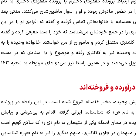
 ارتباط پرونده مفقودی دخترم با پرونده مفقودی دختری به نام
ر حضور مادرش ربوده و او را سوار ماشین‌شان می‌کنند. مدتی بعد
همسایه با خانواده‌اش تماس گرفته و گفته که افرادی او را در این
تری را در جمع خودشان می‌شناسد که خود را سما معرفی کرده و گفته
لانتری منتقل کردم و ماموران از من خواستند خانواده وحیده را به
واده وحیده نیز به کلانتری رفته و موضوع را با اسنادی که در دست
داشته‌اند از جمله صدای ضبط شده دخترشان به ماموران تحویل می‌دهند و در همین راستا نیز سی‌دی‌های مربوطه به شعبه ۱۲۳
آورده و فروخته‌اند
بر اساس پرونده و اطلاعات رسیده به «اعتماد» ؛ ماجرا از ربایش وحیده، دختر ۱۶‌ساله شروع شده است. در این رابطه در پرونده
 نام «ن» که شناسنامه ایرانی گرفته اقدام به بی‌هوشی و ربایش
ده در همان لحظه یکی از متهمان به نام «ی.ر» که ساکن گویم است
متهمان در جلوی کلانتری، متهم دیگری را نیز به نام «م.ر» شناسایی