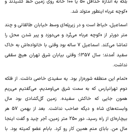
بلکه به اندازه حداقل 50 یا 100 خانه روی زمین خط کشیدند و
«کوچه عربا» اینطور متولد شد.
اسماعیل، خیاط است و در زیرپله‌ای وسط خیابان طالقانی و چند
متر دورتر از «کوچه عربا» می‌بُرد و می‌دوزد و پیر شدن محل را
تماشا می‌کند. اسماعیل 7 ساله بود وقتی با خانواده‌اش به خاک
سفید آمدند؛ سال 1357؛ وقتی بیابان شرق تهران هیچ سقفی
نداشت.
«تمام این منطقه شوره‌زار بود. یه سفیدی خاصی داشت. از فلکه
دوم تهرانپارس که به سمت شرق می‌اومدیم، می‌گفتیم می‌ریم
همون جایی که خاکش سفیده. زمین گل‌گشادی بود مال
وابسته‌های شاه و دیگه صاحب نداشت. بعد از بهمن 57 هر
بیچاره‌ای از راه رسید، دور 250 متر زمین، آجر چید و گفت اینجا
مال من. بابای منم همین کار رو کرد. بابام عضو کمیته بود. با