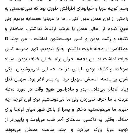
وضع کوچه عربا و خیابونای اطرافش طوری بود که نمی‌تونستی به
راحتی از اون محل عبور کنی... ما با غربتیا همسایه بودیم ولی
هیچ کدوم از اهالی محل با غربتیا ارتباط نداشتن. خلافکار و
کثیف و زشت بودن و کسی دوست‌شون نداشت... من چند تا
همکلاسی از محله غربت داشتم. رفیق نبودیم. توی مدرسه کسی
جرات نداشت به این بچه‌ها حرفی بزنه. خیلی خلاف بودن. سیاه
سوخته و کثیف بودن. لباس درست حسابی نمی‌پوشیدن. یکی
شون رو یادمه. اسمش سهیل بود. یه پسر لاغر بود. سهیل قتل
زیاد انجام می‌داد... پدر و مادرامون هیچ ‌وقت در مورد محله
غربت با ما حرف نمی‌زدن ولی ما می‌دونستیم توی اون کوچه چه
خبره. ما می‌دونستیم دخترا و پسرا از بالای شهر میان اونجا برای
خلاف. وقتی یه تاکسی، ساعتای آخر شب می‌اومد و پایین‌تر از
کوچه عربا پارک می‌کرد و چند ساعت معطل می‌موند،