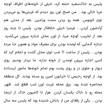
پلیس به خاک‌سفید حمله کرد، خیلی از خونه‌های اطراف کوچه
عربا خالی بود... من صبح اون روز دیدم که غربتی‌ها رو می‌بردن
توی اتوبوس. همه رو بردن سمت ورامین. بعد از مدتی هم
آزادشون کردن... غربتیا خیلی خلافکار بودن. پلیس تا چند روز
بعد از تخریب کوچه عربا، از اون محل جنازه بیرون می‌کشید.
جنازه آدمایی که اومده بودن برای مصرف مواد و همون جا مرده
بودن... پلیس از ساعت 11 شب توی محل گشت و اعلام کرد که
کسی اجازه بیرون اومدن از خونه نداره. ما بیدار بودیم. روی
دیوار و جلوی در و روی پشت بوم تمام خونه‌ها مامور ایستاده
بود. از کوچه رحیمی تا خیابون امین رو بسته بودند. کل منطقه
محاصره شده بود. برق محله غربت اون شب قطع شد. ظهر،
محله رو با خاک یکسان کردن. هزار تا کامیون خاک از اینجا
بردن... یکی از رفقای من از باباش شنیده بود که پلیس سه سال