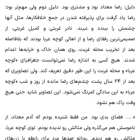
دلیل؛ رضا معتاد بود و مشتری بود. دلیل دوم ولی مهم‌تر بود؛
رضا یاد گرفت برای پذیرفته شدن در جمع خلافکارها، مثل آنها
چشمش را ببندد و نبیند. نادر غربتی و کمیل غربتی، از
صمیمی‌ترین رفقای رضا و از اهالی کوچه عربا بودند که بلافاصله
بعد از تخریب محله غربت، روی همان خاک و خرابه‌ها اعدام
شدند. هیچ کسی به اندازه رضا نمی‌توانست جغرافیای «کوچه
عربا» و محله غربت را این طور دقیق تعریف کند. ولی تصاویری که
بعد از 24 سال پشت چشم‌های رضا مانده از روز و شب «کوچه
عربا» به این سادگی کمرنگ نمی‌شود. این تصاویر شاید حتی هیچ‌
وقت پاک هم نشود.
«..... فضای بدی بود. من فقط شنیده بودم که آدم معتاد، از
ناموسش هم می‌گذره ولی مثالش رو ندیده بودم. توی کوچه عربا،
مثالش رو هم دیدم. روزانه صدها مرد برای رابطه با زن‌های