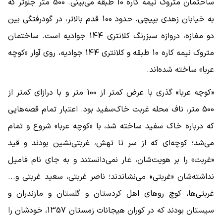
ساختمان متروک نیمه کاره 10 طبقه می‌بینی. 500 متر جلوتر که
به خیابان زهدی بپیچی، حدود 100 قدم بالاتر، در گودرفتگی بین
دو مغازه، دروازه سبزرنگ کلانتری 144 جوادیه است. ساختمان
متروک نیمه کاره 10 طبقه و کلانتری 144 جوادیه، روی آوار «کوچه
عربا» ساخته شده‌اند.
«کوچه عربا» گذری با عرض کمتر از 100 متر و با درازای کمتر از
500 متر، ناف محله غربت خاک‌سفید بود. اعتبار تمام قصه‌هایی
که درباره خاک سفید ساخته شد، با «کوچه عربا» شروع و تمام
می‌شد؛ کوچه‌ای که از سر تا تهش، غربتی‌نشین بودند و قید
«غربت» را بر هویت‌شان، عار نمی‌دانستند و به جای نام فامیل
نداشته‌شان «غربتی» می‌نشاندند؛ ناصر غربتی، سعید غربتی و...
غربتی‌ها، کوچ روهای اهل کردستان و گلستان و مازندران و
سیستان بودند که در کوران هیجانات زمستان 1357، خودشان را