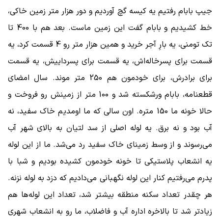
جیپ بابام رفتیم یه کیسه گچ آوردیم و دور هزار متر زمین خاکی،
خط کشیدیم و بابام گفت این زمین ماست. بعد هم با 400 تا
تک تومنی، یه بارِ آجر خرید و همین هزار متر رو 4 قسمت کرد، یه
قسمت برای پسرخاله‌اش، یه قسمت برای پسرداییش، یه قسمت
برای برادرش، برای خودمون هم 250 متر موند. سال امضای
قطعنامه، بابام ورشکسته شد و 100 متر از زمینش رو فروخت و
حالا خونه ما 150 متره. اون سالی که ما اومدیم خاک سفید، نه
آب بود و نه برق. یه لوله اصلی از سد لتیان به بالای شهر آب
می‌رسوند و از وسط زمینای خاک سفید رد می‌شد. ما از این لوله
یه انشعاب پلاستیکی تا خونه خودمون کشیده بودیم و شبا با
پدرم می‌رفتیم کنار این لوله نگهبانی می‌دادیم که دزد به لوله نزنه.
هر چقدر تعداد سکنه منطقه بیشتر شد، تعداد این لوله‌ها هم
زیادتر شد تا بالاخره اداره آب و فاضلاب، ما رو به انشعاب شهری