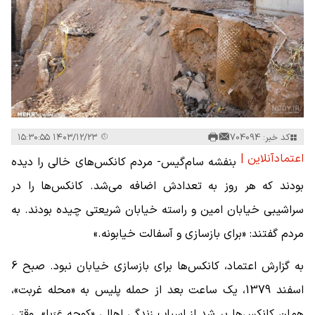
کد خبر: 704094
۱۴۰۳/۱۲/۲۳ ۱۵:۳۰:۵۵
اعتمادآنلاین |
بنفشه سام‌گیس- مردم کانکس‌های خالی را دیده
بودند که هر روز به تعدادش اضافه می‌شد. کانکس‌ها را در
سراشیبی خیابان امین و راسته خیابان شریعتی چیده بودند. به
مردم گفتند: «برای بازسازی و آسفالت خیابونه.»
به گزارش اعتماد، کانکس‌ها برای بازسازی خیابان نبود. صبح 6
اسفند 1379، یک ساعت بعد از حمله پلیس به «محله غربت»،
همان کانکس‌ها پر شد از اسباب زندگی اهالی «کوچه عَرَبا». وقتی