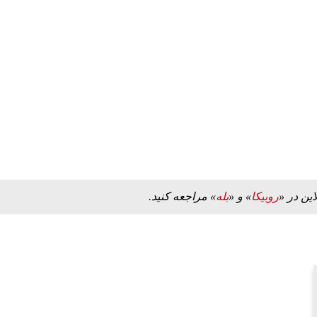
این در «
روبیکا
» و «
بله
» مراجعه کنید.