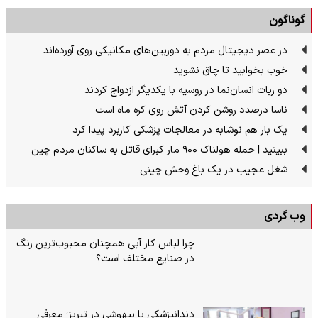
گوناگون
در عصر دیجیتال مردم به دوربین‌های مکانیکی روی آورده‌اند
خوب بخوابید تا چاق نشوید
دو ربات انسان‌نما در روسیه با یکدیگر ازدواج کردند
ناسا درصدد روشن کردن آتش روی کره ماه است
یک بار هم نوشابه در معالجات پزشکی کاربرد پیدا کرد
ببینید | حمله هولناک ۹۰۰ مار کبرای قاتل به ساکنان مردم چین
شغل عجیب در یک باغ وحش چینی
وب گردی
چرا لباس کار آبی همچنان محبوب‌ترین رنگ
در صنایع مختلف است؟
دندانپزشکی با بیهوشی در تبریز؛ معرفی