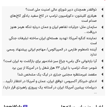
ذوالقدر همچنان دبیر شورای ‌عالی امنیت ملی است؟
هیلاری کلینتون: دکوراسیون ترامپ در کاخ سفید یادآور کاخ‌های
صدام است
سازمان ملل: جزئیات تفاهم ایران و عمان درباره تنگه هرمز هنوز
دریافت…
نماینده کنگره آمریکا: تهدید هسته‌ای ایران ساخته تبلیغات جنگی
است
آینده نامعلوم طارمی در المپیاکوس/ مهاجم ایرانی پیشنهاد رسمی
ندارد
آیا بازخوانی «گل یاس» چراغ سبز شادمهر برای بازگشت به ایران است؟
شومر: جنگ ترامپ با ایران ۲۳ هزار شغل را در آمریکا از بین برد
مقصد غیرمنتظره مجتبی جباری در لیگ یک مشخص شد!
ادعای خبرنگار آکسیوس: توافق ایران، عمان و آمریکا در انتظار تأیید…
دیپلمات پیشین آمریکا: ایران در آستانه یک پیروزی راهبردی قرار دارد/
…