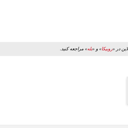
این در «
روبیکا
» و «
بله
» مراجعه کنید.