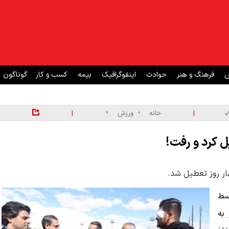
ش
فرهنگ و هنر
حوادث
اینفوگرافیک
بیمه
کسب و کار
گوناگون
|
|
خانه
ورزش
ل کرد و رفت!
ار روز تعطیل شد.
سط
به