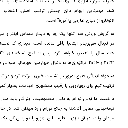
خبری، تمرکز نراتزوری‌ها روی آخرین تمرینات آماده‌سازی بود. ب
شک مهم‌ترین ابهام برای چینش ترکیب اصلی، انتخاب ز
لائوتارو از میان طارمی یا کوره‌آ است.
به گزارش ورزش سه، تنها یک روز به دیدار حساس اینتر و می
در فینال سوپرجام ایتالیا باقی مانده است؛ دیداری که نخس
2023 و 2024، نراتزوری‌ها به دنبال چهارمین قهرمانی متوالی خود در این رقابت‌ها هستند.
سیمونه اینزاگی صبح امروز در نشست خبری شرکت کرد و در کنار ک
ترکیب تیم برای رویارویی با رقیب همشهری، ابهامات بسیار کم
با غیبت مارکوس تورام به دلیل مصدومیت، اینزاگی باید میان 
نیمه‌نهایی مقابل آتالانتا به جای تورام وارد میدان شد، در حالی ک
میدان رفت. در آن بازی، ستاره سابق لاتزیو با دو پاس گل، یک