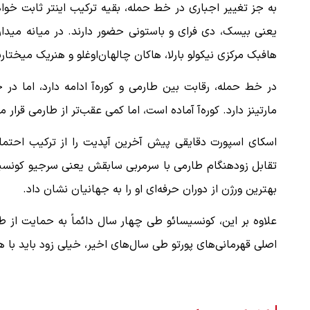
به جز تغییر اجباری در خط حمله، بقیه ترکیب اینتر ثابت خواه
یعنی بیسک، دی فرای و باستونی حضور دارند. در میانه میدان
هافبک مرکزی نیکولو بارلا، هاکان چالهان‌اوغلو و هنریک میختار
در خط حمله، رقابت بین طارمی و کوره‌آ ادامه دارد، اما در 
مارتینز دارد. کوره‌آ آماده است، اما کمی عقب‌تر از طارمی قرار می
اسکای اسپورت دقایقی پیش آخرین آپدیت را از ترکیب احتمالی
تقابل زودهنگام طارمی با سرمربی سابقش یعنی سرجیو کونسیس
بهترین ورژن از دوران حرفه‌ای او را به جهانیان نشان داد.
علاوه بر این، کونسیسائو طی چهار سال دائماً به حمایت از ط
اصلی قهرمانی‌های پورتو طی سال‌های اخیر، خیلی زود باید با ه