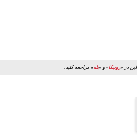
ه به بیت
پزشکیان: از حد و حدود خودمان دفاع می‌کنیم، اما
به‌دنبال گسترش جنگ نیس…
۱۳ مرداد ۱۴۰۵
این در «
روبیکا
» و «
بله
» مراجعه کنید.