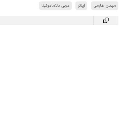
مهدی طارمی
اینتر
دربی دلامادونینا