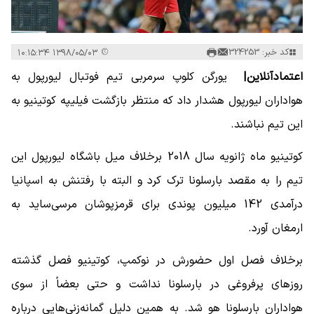
کد خبر: 324253
۱۳۹۸/۰۵/۰۳ ۱۰:۱۵:۳۴
اعتمادآنلاین| ‌
یورگن کلوپ سرمربی تیم فوتبال لیورپول به
هواداران لیورپول هشدار داد که منتظر بازگشت فیلیپه کوتینیو به
این تیم نباشند.
کوتینیو ماه ژانویه سال 2018 برخلاف میل باشگاه لیورپول این
تیم را به مقصد بارسلونا ترک کرد و البته با رفتنش به اسپانیا
درآمدی 142 میلیون پوندی برای قرمزپوشان مرسی‌ساید به
ارمغان آورد.
برخلاف فصل اول حضورش در نوکمپ، کوتینیو فصل گذشته
روزهای پرفروغی در بارسلونا نداشت و حتی بعضاً از سوی
هواداران بارسلونا هو شد. به همین دلیل گمانه‌زنی‌هایی درباره