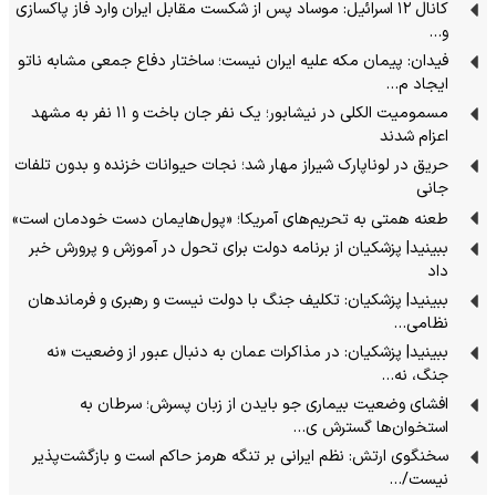
کانال ۱۲ اسرائیل: موساد پس از شکست مقابل ایران وارد فاز پاکسازی
و…
فیدان: پیمان مکه علیه ایران نیست؛ ساختار دفاع جمعی مشابه ناتو
ایجاد م…
مسمومیت الکلی در نیشابور؛ یک نفر جان باخت و ۱۱ نفر به مشهد
اعزام شدند
حریق در لوناپارک شیراز مهار شد؛ نجات حیوانات خزنده و بدون تلفات
جانی
طعنه همتی به تحریم‌های آمریکا؛ «پول‌هایمان دست خودمان است»
ببینید| پزشکیان از برنامه دولت برای تحول در آموزش و پرورش خبر
داد
ببینید| پزشکیان: تکلیف جنگ با دولت نیست و رهبری و فرماندهان
نظامی…
ببینید| پزشکیان: در مذاکرات عمان به دنبال عبور از وضعیت «نه
جنگ، نه…
افشای وضعیت بیماری جو بایدن از زبان پسرش؛ سرطان به
استخوان‌ها گسترش ی…
سخنگوی ارتش: نظم ایرانی بر تنگه هرمز حاکم است و بازگشت‌پذیر
نیست/…