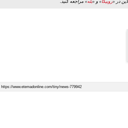
این در «
روبیکا
» و «
بله
» مراجعه کنید.
ببینید| لحظه بمباران خیابان فردوسی در جنگ ۴۰
اعتراض روزنامه اطلاعات از حملات به عادل
فردوسی‌پور / چرا می‌خواهید…
۱۲ مرداد ۱۴۰۵