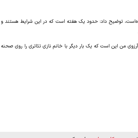
ه‌است، توضیح داد: حدود یک هفته است که در این شرایط هستند و
ببینید| ویدئویی جدید از لحظه زلزله ۷.۱ ریشتری
ببینید| روایت رئیس جمهور از لحظه حمله به بیت
رهبری
رزوی من این است که یک بار دیگر با خانم نازی تئاتری را روی صحنه
۱۴ مرداد ۱۴۰۵