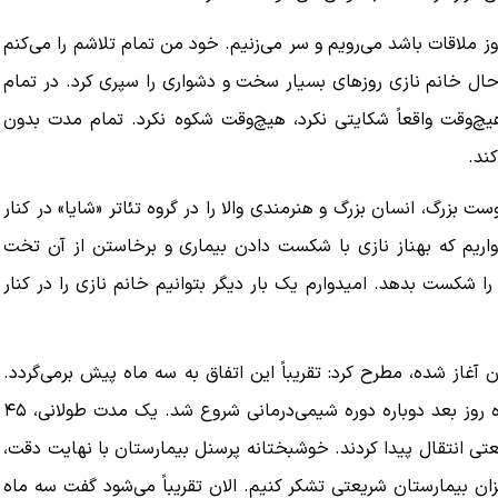
وز ملاقات باشد می‌رویم و سر می‌زنیم. خود من تمام تلاشم را می‌کنم
حال خانم نازی روزهای بسیار سخت و دشواری را سپری کرد. در تمام
 هیچ‌وقت واقعاً شکایتی نکرد، هیچ‌وقت شکوه نکرد. تمام مدت بدون
ند.
ست بزرگ، انسان بزرگ و هنرمندی والا را در گروه تئاتر «شایا» در کنار
۳۲ سال. و هنوز هم امیدواریم که بهناز نازی با شکست دادن بیماری و برخاستن از آن تخت
شکست بدهد. امیدوارم یک بار دیگر بتوانیم خانم نازی را در کنار
غاز شده، مطرح کرد: تقریباً این اتفاق به سه ماه پیش برمی‌گردد.
زمانی که از سفر خارج از کشور برگشتند، حدود یک هفته تا ده روز بعد دوباره دوره شیمی‌درمانی شروع شد. یک مدت طولانی، ۴۵
عتی انتقال پیدا کردند. خوشبختانه پرسنل بیمارستان با نهایت دقت،
یزان بیمارستان شریعتی تشکر کنیم. الان تقریباً می‌شود گفت سه ماه