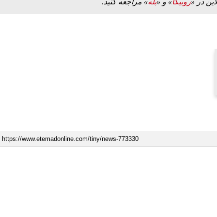
این در «
روبیکا
» و «
بله
» مراجعه کنید.