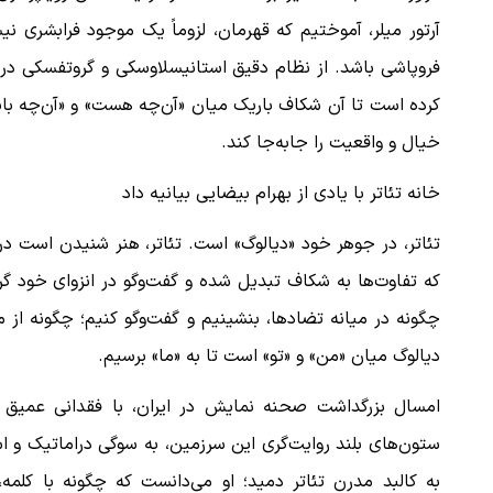
آرتور میلر، آموختیم که قهرمان، لزوماً یک موجود فرابشری نی
فروپاشی باشد. از نظام دقیق استانیسلاوسکی و گروتفسکی در ب
ن دفاع می‌کنیم، اما
ببینید| سخنگوی سپاه: بازگشایی تنگه هر
کرده است تا آن شکاف باریک میان «آن‌چه هست» و «آن‌چه باید
پذیرش شروط ایران از…
خیال و واقعیت را جابه‌جا کند.
۱۷ مرداد ۱۴۰۵
خانه تئاتر با یادی از بهرام بیضایی بیانیه داد
تئاتر، در جوهر خود «دیالوگ» است. تئاتر، هنر شنیدن است در
که تفاوت‌ها به شکاف تبدیل شده و گفت‌وگو در انزوای خود گرف
چگونه در میانه‌ تضادها، بنشینیم و گفت‌وگو کنیم؛ چگونه از م
دیالوگ میان «من» و «تو» است تا به «ما» برسیم.
امسال بزرگداشت صحنه‌ نمایش در ایران، با فقدانی عمیق رو
ستون‌های بلند روایت‌گری این سرزمین، به سوگی دراماتیک و ا
به کالبد مدرن تئاتر دمید؛ او می‌دانست که چگونه با کلمه،