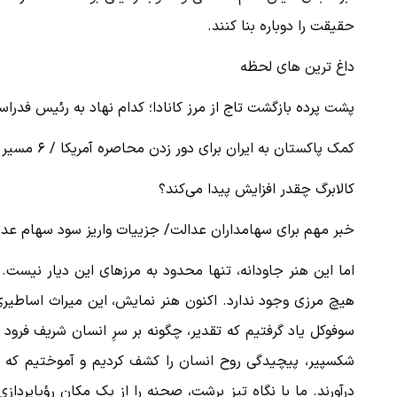
حقیقت را دوباره بنا کنند.
داغ ترین های لحظه
پشت پرده بازگشت تاج از مرز کانادا؛ کدام نهاد به رئیس فدراس
کمک پاکستان به ایران برای دور زدن محاصره آمریکا / ۶ مسیر ترانزیت کالا به ایران از خاک پاکستان
کالابرگ چقدر افزایش پیدا می‌کند؟
خبر مهم برای سهامداران عدالت/ جزییات واریز سود سهام عدا
اما این هنر جاودانه، تنها محدود به مرزهای این دیار نیست. 
هیچ مرزی وجود ندارد. اکنون هنر نمایش، این میراث اساطیری،
سوفوکل یاد گرفتیم که تقدیر، چگونه بر سرِ انسان شریف فرود می‌
شکسپیر، پیچیدگی روح انسان را کشف کردیم و آموختیم که چکونه
درآورند. ما با نگاه تیز برشت، صحنه را از یک مکان رؤیاپردازی،