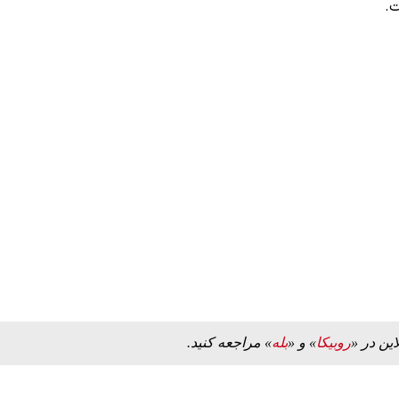
ت.
این در «
روبیکا
» و «
بله
» مراجعه کنید.