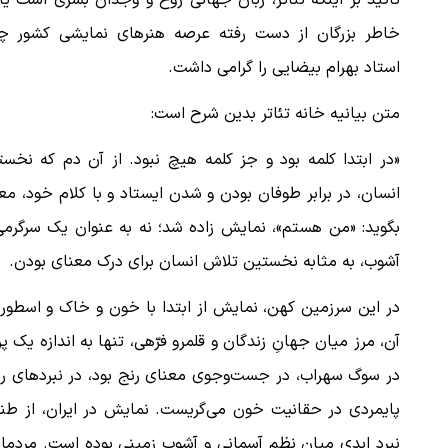
تأکید بر اینکه تئاتر، زبان جهانی روح و وجدان بشری است یا
خاطر بزرگان از دست رفته عرصه هنرهای نمایشی کشور چ
استاد بهرام بیضایی را گرامی داشت.
متن بیانیه خانه تئاتر بدین شرح است:
«در ابتدا کلمه بود و جز کلمه هیچ‌ نبود. از آن دم که نخس
انسان، در برابر طوفان بودن و شدن ایستاد و با کلام خود، معن
بگوید: «من هستم»، نمایش زاده شد؛ نه به عنوان یک سرگرمی 
آشوب، به مثابه‌ نخستین تلاش انسان برای درک معنای بودن.
در این سرزمین کهن، نمایش از ابتدا با خون و خاک و اسطوره
آن، مرز میان جهانِ زندگان و قلمرو فرّهی، تنها به اندازه‌ ی
در سوگ سهراب، در جست‌وجوی معنای رنج بود، در نبردهای رست
پایمردی در حقانیت خون می‌گریست. نمایش در ایران، از طنی
نبرد ابدی میان نظم آسمانی و آشوب زمینی بوده است. مردمان 