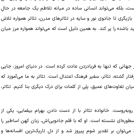
ست، بلکه می‌تواند انسانی ساده در میانه‌ تلاطم یک جامعه‌ در حالِ
ازیگری تا جادوی نور و سایه در تئاترهای مدرن، تئاتر همواره تلاش
مز منوط به
ببینید| ویدئویی جدید از لحظه زلزله ۷.۱ ریشتری
 باشد» را پر کند. به همین دلیل است که می‌تواند همواره مرز میان
"کوماموتو" ژاپن ۹ روز…
۱۶ مرداد ۱۴۰۵
 جهانی که تنها به فریادزدن عادت کرده است. در دنیای امروز، جایی
تار گشته، تئاتر، سفیر فرهنگ اعتدال است. تئاتر به ما می‌آموزد که
یان تفاوت‌های عمیق، پلی از کلمات برای درک دیگری بنا کنیم. تئاتر،
به‌روست. خانواده‌ تئاتر با از دست دادن بهرام بیضایی، یکی از
سطوره‌ای نشسته است. او که با قلم جادویی‌اش، زبان کهن اساطیر را
 می‌توان بر تقدیر شوم پیروز شد و از دل تاریک‌ترین افسانه‌ها و