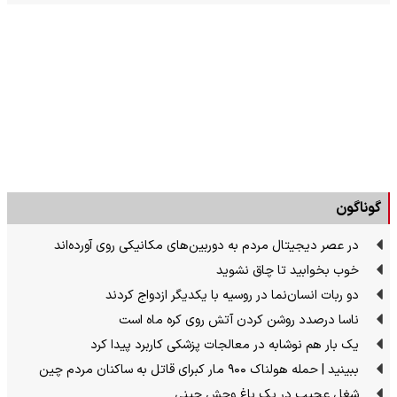
گوناگون
در عصر دیجیتال مردم به دوربین‌های مکانیکی روی آورده‌اند
خوب بخوابید تا چاق نشوید
دو ربات انسان‌نما در روسیه با یکدیگر ازدواج کردند
ناسا درصدد روشن کردن آتش روی کره ماه است
یک بار هم نوشابه در معالجات پزشکی کاربرد پیدا کرد
ببینید | حمله هولناک ۹۰۰ مار کبرای قاتل به ساکنان مردم چین
شغل عجیب در یک باغ وحش چینی