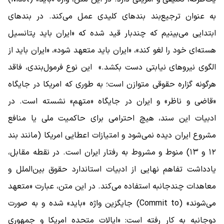
به عنوان ترجیع‌بند بندهای کلیدی عمل می‌کند. در بندهای
ابتدایی می‌بینیم که چندبار قید شده که «ایران باید پتانسیل
هسته‌ای خود را لغو کند»، «ایران باید متعهد شود»، «ایران باید از
الگوی نیروهای نیابتی دست بکشد.» این نوع فرمول‌بندی، فاقد
هرگونه گزاره حقوقی متوازن است؛ به‌ طوری که امریکا در جایگاه
«قاضی و ناظر» و ایران در جایگاه «متهم» نشسته است. در
ادبیات این سند، هیچ احترامی برای حاکمیت ملی یا منافع
مشروع ایران دیده نمی‌شود و امتیازات اعطایی امریکا (مانند بند
۱۲ و ۱۳) منوط و مشروط به رفتار ایران است. در نقطه مقابل،
یادداشت تفاهم نهایی از ادبیات استاندارد حقوق بین‌الملل و
معاهدات چندجانبه استفاده می‌کند. در این متن، عبارت «متعهد
می‌شوند» (Commit to) جایگزین واژه «باید» شده و به صورت
دوجانبه به کار رفته است: «ایالات متحده امریکا و جمهوری