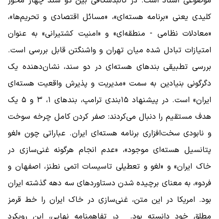
موضوعی اسناد است. در کالبدشکافی بین دو سند چهار محور
کلیدی یعنی «برنامه هسته‌ای»، «مسائل اقتصادی و تحریم‌ها»،
«معادلات نظامی - منطقه‌ای» و «امنیت کشتیرانی» به عنوان
امتیازات تبادل ‌شده میان تهران و واشنگتن قابل بررسی است.
بررسی تطبیقی بندهای هسته‌ای در دو سند، نشان‌دهنده یک
دگرگونی بنیادین به سمت «مدیریت و پذیرش واقعیت هسته‌ای
ایران» است. در پیشنهاد ۱۵‌بندی ترامپ، بندهای ۱، ۳ و ۵ یک
هدف مستقیم را دنبال می‌کردند: صفر کردن کامل چرخه سوخت
و نابودی سخت‌افزاری برنامه هسته‌ای ایران. عباراتی چون «لغو
پتانسیل هسته‌ای موجود»، «عدم انجام هرگونه غنی‌سازی در
خاک ایران» و «لغو و تعطیلی تاسیسات اتمی نطنز، اصفهان و
فردو»، به معنای برچیده شدن دستاوردهای سه دهه گذشته ایران
بود. امریکا در این متن، غنی‌سازی در خاک ایران را خط قرمز
مطلق خود دانسته بود. در تفاهمنامه نهایی، این رویکرد