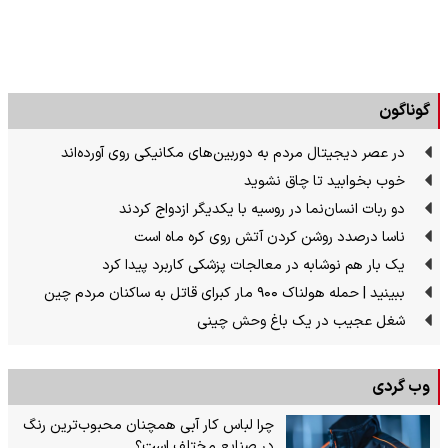
گوناگون
در عصر دیجیتال مردم به دوربین‌های مکانیکی روی آورده‌اند
خوب بخوابید تا چاق نشوید
دو ربات انسان‌نما در روسیه با یکدیگر ازدواج کردند
ناسا درصدد روشن کردن آتش روی کره ماه است
یک بار هم نوشابه در معالجات پزشکی کاربرد پیدا کرد
ببینید | حمله هولناک ۹۰۰ مار کبرای قاتل به ساکنان مردم چین
شغل عجیب در یک باغ وحش چینی
وب گردی
چرا لباس کار آبی همچنان محبوب‌ترین رنگ
در صنایع مختلف است؟