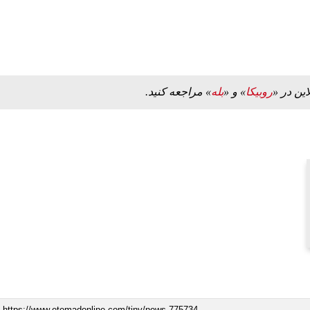
ه به بیت
پزشکیان: از حد و حدود خودمان دفاع می‌کنیم، اما
به‌دنبال گسترش جنگ نیس…
این در «
روبیکا
» و «
بله
» مراجعه کنید.
۱۳ مرداد ۱۴۰۵