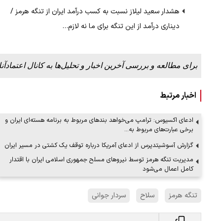
هشدار سعید لیلاز نسبت به کسب درآمد ایران از تنگه هرمز /
دیناری درآمد از این تنگه برای ما نه لازم…
ببینید| ویدئویی جدید از لحظه زلزله ۷.۱ ریشتری
ببینید| روایت رئیس جمهور از لحظه حمل
رهبری
برای مطالعه و بررسی آخرین اخبار و تحلیل‌ها به کانال اعتمادآنل
۱۴ مرداد ۱۴۰۵
اخبار مرتبط
ادعای اکسیوس: ترامپ می‌خواهد بندهای مربوط به برنامه هسته‌ای ایران و
برخی عبارت‌های مربوط به…
گزارش آسوشیتدپرس از ادعای آمریکا درباره توقف یک کشتی در مسیر ایران
مدیریت تنگه هرمز توسط نیروهای مسلح جمهوری اسلامی ایران با اقتدار
کامل اعمال می‌شود
تنگه هرمز
سلاح
سردار جوانی