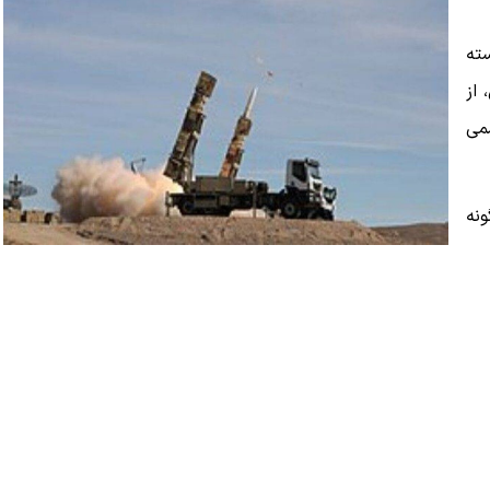
سته
از
سمی
ونه