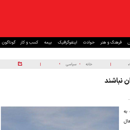
ش
فرهنگ و هنر
حوادث
اینفوگرافیک
بیمه
کسب و کار
گوناگون
|
|
خانه
سیاسی
ن نباشند
به
عال