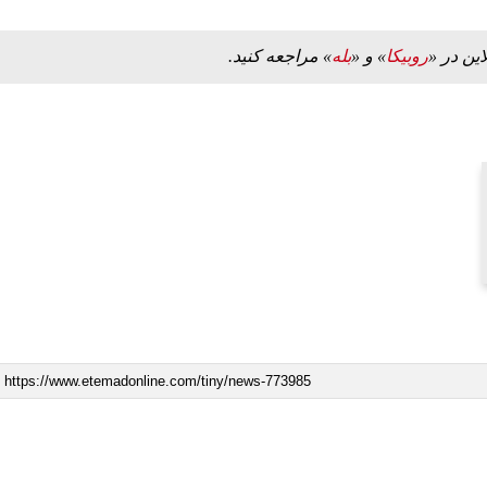
این در «
روبیکا
» و «
بله
» مراجعه کنید.