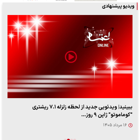
ویدیو پیشنهادی
ببینید| ویدئویی جدید از لحظه زلزله ۷.۱ ریشتری
"کوماموتو" ژاپن ۹ روز…
۱۶ مرداد ۱۴۰۵