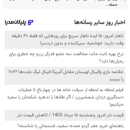
حمله…