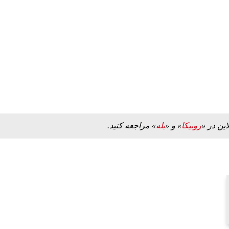
ه به بیت
پزشکیان: از حد و حدود خودمان دفاع می‌کنیم، اما
به‌دنبال گسترش جنگ نیس…
۱۳ مرداد ۱۴۰۵
این در «
روبیکا
» و «
بله
» مراجعه کنید.