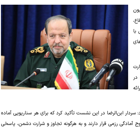
یون
ع،
با
های
رت
 در
ئه
ار ابن‌الرضا در این نشست تأکید کرد که برای هر سناریویی آماده
 آمادگی رزمی قرار دارند و به هرگونه تجاوز و شرارت دشمن، پاسخی