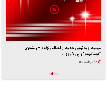
ببینید| ویدئویی جدید از لحظه زلزله ۷.۱ ریشتری
"کوماموتو" ژاپن ۹ روز…
۱۶ مرداد ۱۴۰۵