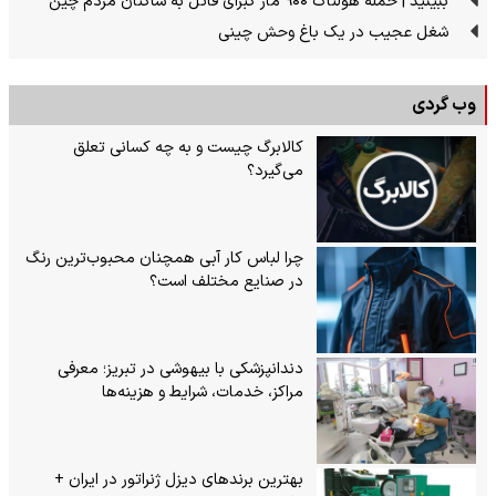
ببینید | حمله هولناک ۹۰۰ مار کبرای قاتل به ساکنان مردم چین
شغل عجیب در یک باغ وحش چینی
وب گردی
کالابرگ چیست و به چه کسانی تعلق
می‌گیرد؟
چرا لباس کار آبی همچنان محبوب‌ترین رنگ
در صنایع مختلف است؟
دندانپزشکی با بیهوشی در تبریز؛ معرفی
مراکز، خدمات، شرایط و هزینه‌ها
بهترین برندهای دیزل ژنراتور در ایران +