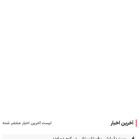
آخرین اخبار
لیست آخرین اخبار منتشر شده
ببینید| بارش برف تابستانی در کوه دماوند