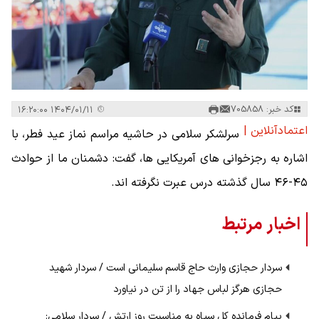
کد خبر: 705858
۱۴۰۴/۰۱/۱۱ ۱۶:۲۰:۰۰
اعتمادآنلاین |
سرلشکر سلامی در حاشیه مراسم نماز عید فطر، با
اشاره به رجزخوانی های آمریکایی ها، گفت: دشمنان ما از حوادث
۴۵-۴۶ سال گذشته درس عبرت نگرفته اند.
اخبار مرتبط
سردار حجازی وارث حاج قاسم سلیمانی است / سردار شهید
حجازی هرگز لباس جهاد را از تن در نیاورد
پیام فرمانده کل سپاه به مناسبت روز ارتش / سردار سلامی: