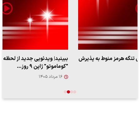
ببینید| ویدئویی جدید از لحظه زلزله ۷.۱ ریشتری
"کوماموتو" ژاپن ۹ روز…
۱۶ مرداد ۱۴۰۵